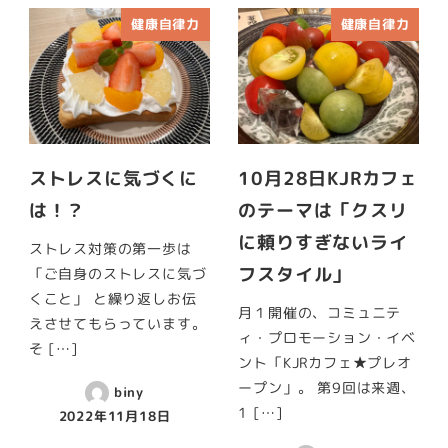
健康自律力
健康自律力
ストレスに気づくに
10月28日KJRカフェ
は！？
のテーマは「クスリ
に頼りすぎないライ
ストレス対策の第一歩は
フスタイル」
「ご自身のストレスに気づ
くこと」 と繰り返しお伝
月１開催の、コミュニテ
えさせてもらっています。
ィ・プロモーション・イベ
そ […]
ント「KJRカフェ★プレオ
ープン」。 第9回は来週、
biny
1 […]
2022年11月18日