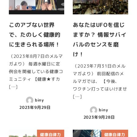
このアブない世界
あなたはUFOを信じ
で、たのしく健康的
ますか？ 情報サバイ
に生きられる場所！
バルのセンスを磨
け！
（2023年8月7日のメルマ
ガより） 毎週水曜日に定
（2023年7月31日のメル
例会を開催している健康コ
マガより） 前回配信のメ
ミュニティ 【健康★すカ
ルマガでは、 【今後、
[…]
ワクチン打ってはいけませ
[…]
biny
2023年9月29日
biny
2023年9月28日
健康自律力
健康自律力