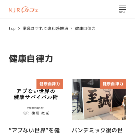
MENU
top
常識はずれて違和感解消
健康自律力
健康自律力
健康自律力
健康自律力
”アブない世界”を健
パンデミック後の世