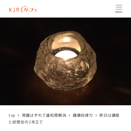
MENU
top
常識はずれて違和感解消
健康自律力
昨日は講座
と瞑想会の2本立て