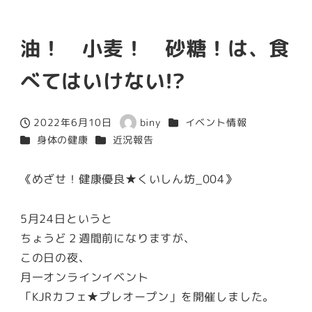
油！ 小麦！ 砂糖！は、食
べてはいけない!?
カテゴリー
2022年6月10日
biny
イベント情報
投稿日
著
カテゴリー
カテゴリー
身体の健康
近況報告
者
《めざせ！健康優良★くいしん坊_004》
5月24日というと
ちょうど２週間前になりますが、
この日の夜、
月一オンラインイベント
「KJRカフェ★プレオープン」を開催しました。