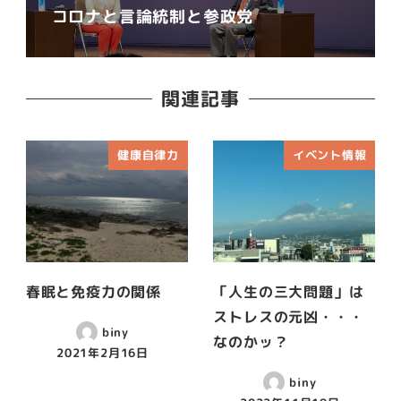
コロナと言論統制と参政党
関連記事
健康自律力
イベント情報
春眠と免疫力の関係
「人生の三大問題」は
ストレスの元凶・・・
biny
なのかッ？
2021年2月16日
biny